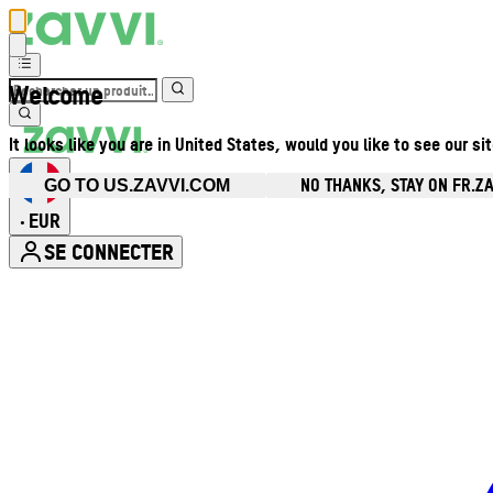
Welcome
It looks like you are in United States, would you like to see our si
NO THANKS, STAY ON FR.Z
GO TO US.ZAVVI.COM
EUR
•
SE CONNECTER