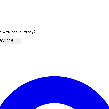
te with local currency?
AVVI.COM
Ouvrir le menu du compte