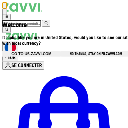
Welcome
It looks like you are in United States, would you like to see our si
with local currency?
NO THANKS, STAY ON FR.ZAVVI.COM
GO TO US.ZAVVI.COM
EUR
•
SE CONNECTER
Ouvrir le menu du compte