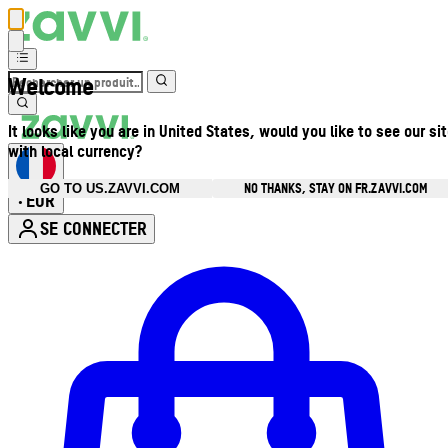
Welcome
It looks like you are in United States, would you like to see our si
with local currency?
NO THANKS, STAY ON FR.ZAVVI.COM
GO TO US.ZAVVI.COM
EUR
•
SE CONNECTER
Ouvrir le menu du compte