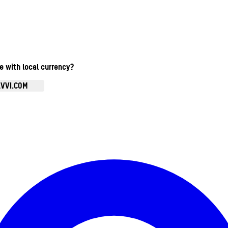
te with local currency?
AVVI.COM
Ouvrir le menu du compte