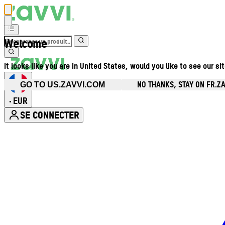
Welcome
It looks like you are in United States, would you like to see our si
NO THANKS, STAY ON FR.Z
GO TO US.ZAVVI.COM
EUR
•
SE CONNECTER