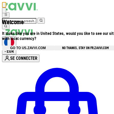
Welcome
It looks like you are in United States, would you like to see our si
with local currency?
NO THANKS, STAY ON FR.ZAVVI.COM
GO TO US.ZAVVI.COM
EUR
•
SE CONNECTER
Ouvrir le menu du compte