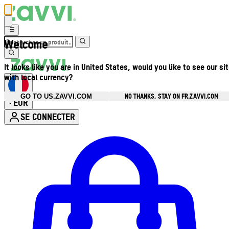
Welcome
It looks like you are in United States, would you like to see our si
with local currency?
NO THANKS, STAY ON FR.ZAVVI.COM
GO TO US.ZAVVI.COM
EUR
•
SE CONNECTER
Ouvrir le menu du compte