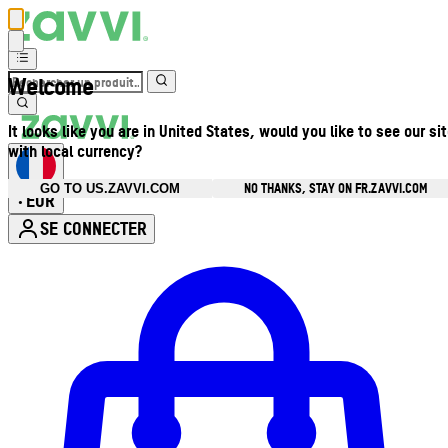
Welcome
It looks like you are in United States, would you like to see our si
with local currency?
NO THANKS, STAY ON FR.ZAVVI.COM
GO TO US.ZAVVI.COM
EUR
•
SE CONNECTER
Ouvrir le menu du compte