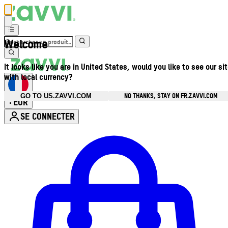
Welcome
It looks like you are in United States, would you like to see our si
with local currency?
NO THANKS, STAY ON FR.ZAVVI.COM
GO TO US.ZAVVI.COM
EUR
•
SE CONNECTER
Ouvrir le menu du compte