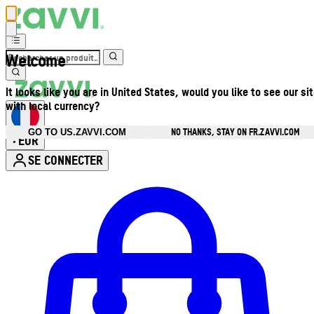
Welcome
It looks like you are in United States, would you like to see our si
with local currency?
NO THANKS, STAY ON FR.ZAVVI.COM
GO TO US.ZAVVI.COM
EUR
•
SE CONNECTER
Ouvrir le menu du compte