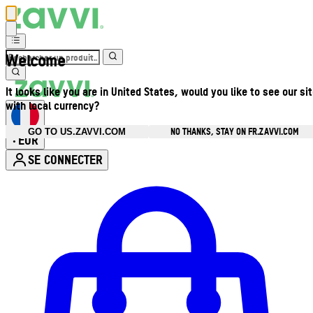
Welcome
It looks like you are in United States, would you like to see our si
with local currency?
NO THANKS, STAY ON FR.ZAVVI.COM
GO TO US.ZAVVI.COM
EUR
•
SE CONNECTER
Ouvrir le menu du compte