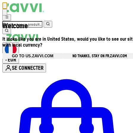
Welcome
It looks like you are in United States, would you like to see our si
with local currency?
NO THANKS, STAY ON FR.ZAVVI.COM
GO TO US.ZAVVI.COM
EUR
•
SE CONNECTER
Ouvrir le menu du compte