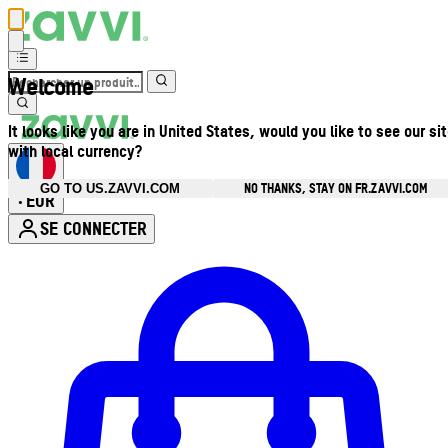
Welcome
It looks like you are in United States, would you like to see our si
with local currency?
NO THANKS, STAY ON FR.ZAVVI.COM
GO TO US.ZAVVI.COM
EUR
•
SE CONNECTER
Ouvrir le menu du compte