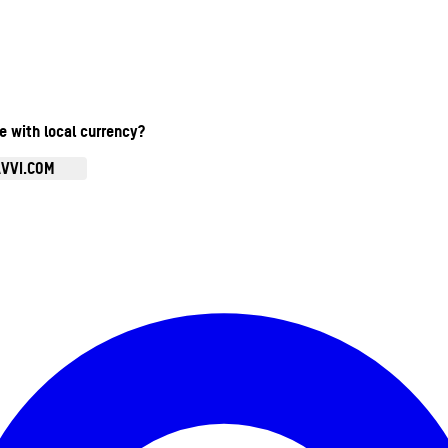
te with local currency?
AVVI.COM
Ouvrir le menu du compte