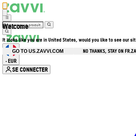
Welcome
It looks like you are in United States, would you like to see our si
NO THANKS, STAY ON FR.Z
GO TO US.ZAVVI.COM
EUR
•
SE CONNECTER