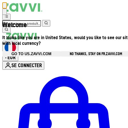
Welcome
It looks like you are in United States, would you like to see our si
with local currency?
NO THANKS, STAY ON FR.ZAVVI.COM
GO TO US.ZAVVI.COM
EUR
•
SE CONNECTER
Ouvrir le menu du compte