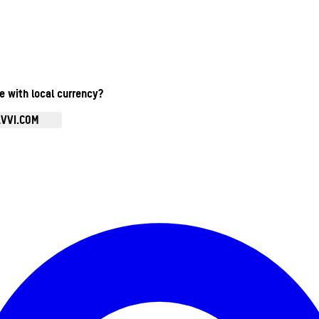
te with local currency?
AVVI.COM
Ouvrir le menu du compte