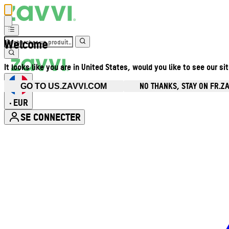
Welcome
It looks like you are in United States, would you like to see our si
NO THANKS, STAY ON FR.Z
GO TO US.ZAVVI.COM
EUR
•
SE CONNECTER