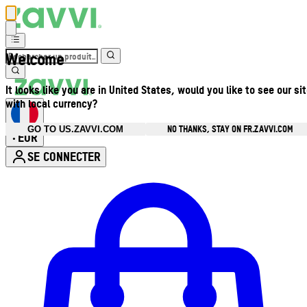
Welcome
It looks like you are in United States, would you like to see our si
with local currency?
NO THANKS, STAY ON FR.ZAVVI.COM
GO TO US.ZAVVI.COM
EUR
•
SE CONNECTER
Ouvrir le menu du compte