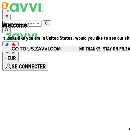
Welcome
It looks like you are in United States, would you like to see our si
NO THANKS, STAY ON FR.Z
GO TO US.ZAVVI.COM
EUR
•
SE CONNECTER