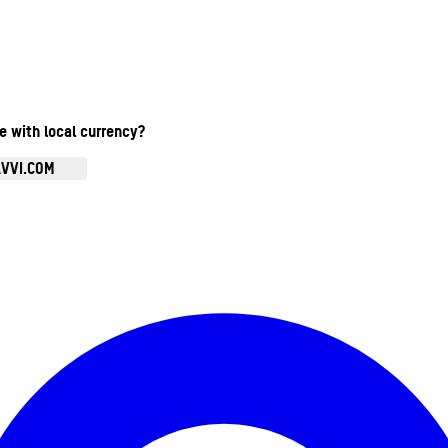
te with local currency?
AVVI.COM
Ouvrir le menu du compte