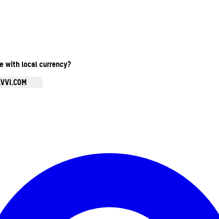
te with local currency?
AVVI.COM
Ouvrir le menu du compte