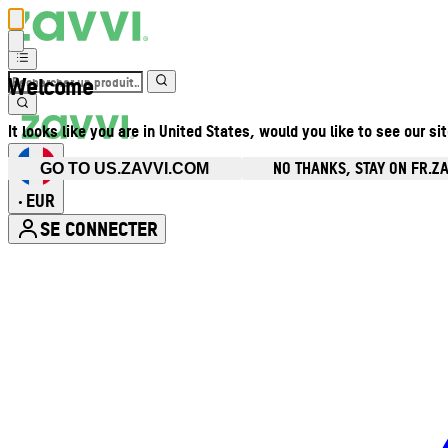
Welcome
It looks like you are in United States, would you like to see our si
NO THANKS, STAY ON FR.Z
GO TO US.ZAVVI.COM
EUR
•
SE CONNECTER