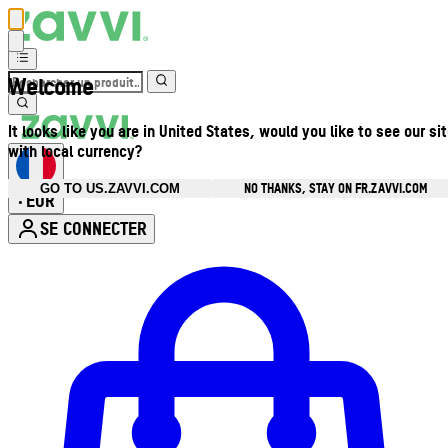
Welcome
It looks like you are in United States, would you like to see our si
with local currency?
NO THANKS, STAY ON FR.ZAVVI.COM
GO TO US.ZAVVI.COM
EUR
•
SE CONNECTER
Ouvrir le menu du compte