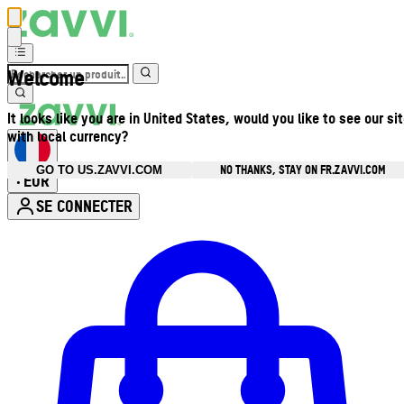
Welcome
It looks like you are in United States, would you like to see our si
with local currency?
NO THANKS, STAY ON FR.ZAVVI.COM
GO TO US.ZAVVI.COM
EUR
•
SE CONNECTER
Ouvrir le menu du compte