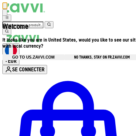
Welcome
It looks like you are in United States, would you like to see our si
with local currency?
NO THANKS, STAY ON FR.ZAVVI.COM
GO TO US.ZAVVI.COM
EUR
•
SE CONNECTER
Ouvrir le menu du compte