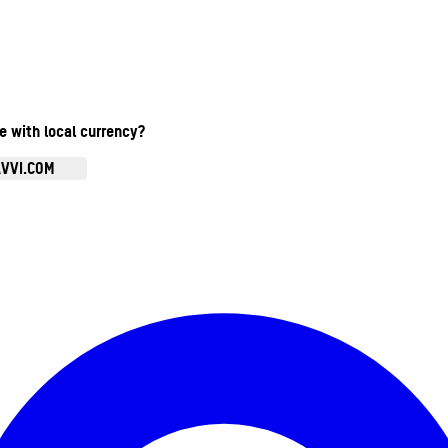
te with local currency?
AVVI.COM
Ouvrir le menu du compte