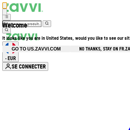
Welcome
It looks like you are in United States, would you like to see our si
NO THANKS, STAY ON FR.Z
GO TO US.ZAVVI.COM
EUR
•
SE CONNECTER