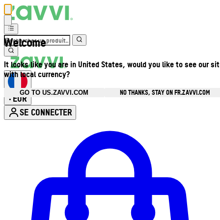
Welcome
It looks like you are in United States, would you like to see our si
with local currency?
NO THANKS, STAY ON FR.ZAVVI.COM
GO TO US.ZAVVI.COM
EUR
•
SE CONNECTER
Ouvrir le menu du compte