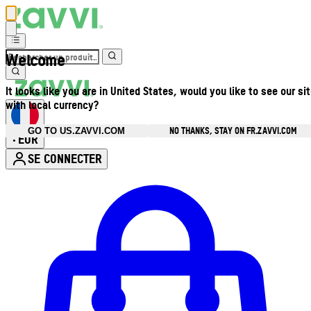
Welcome
It looks like you are in United States, would you like to see our si
with local currency?
NO THANKS, STAY ON FR.ZAVVI.COM
GO TO US.ZAVVI.COM
EUR
•
SE CONNECTER
Ouvrir le menu du compte