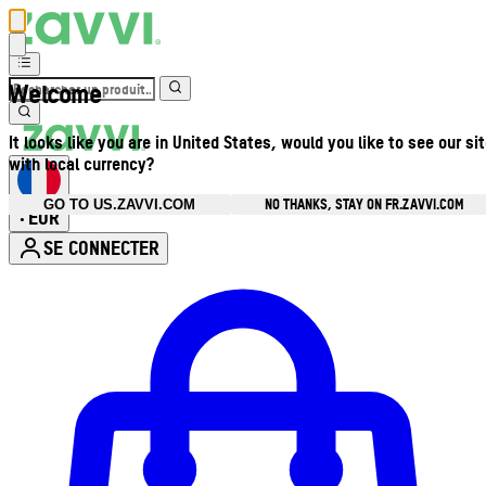
Welcome
It looks like you are in United States, would you like to see our si
with local currency?
NO THANKS, STAY ON FR.ZAVVI.COM
GO TO US.ZAVVI.COM
EUR
•
SE CONNECTER
Ouvrir le menu du compte