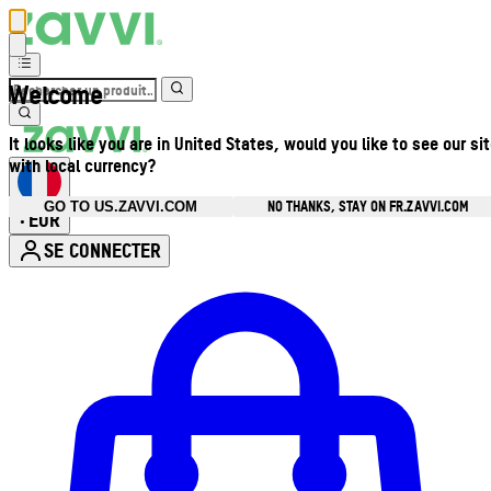
Welcome
It looks like you are in United States, would you like to see our si
with local currency?
NO THANKS, STAY ON FR.ZAVVI.COM
GO TO US.ZAVVI.COM
EUR
•
SE CONNECTER
Ouvrir le menu du compte