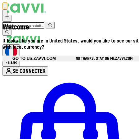
Welcome
It looks like you are in United States, would you like to see our si
with local currency?
NO THANKS, STAY ON FR.ZAVVI.COM
GO TO US.ZAVVI.COM
EUR
•
SE CONNECTER
Ouvrir le menu du compte