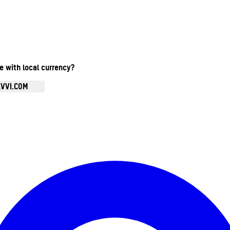
te with local currency?
AVVI.COM
Ouvrir le menu du compte