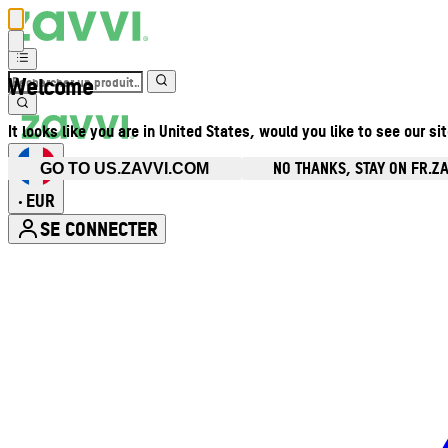
Welcome
It looks like you are in United States, would you like to see our si
NO THANKS, STAY ON FR.Z
GO TO US.ZAVVI.COM
EUR
•
SE CONNECTER