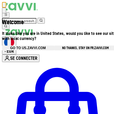
Welcome
It looks like you are in United States, would you like to see our si
with local currency?
NO THANKS, STAY ON FR.ZAVVI.COM
GO TO US.ZAVVI.COM
EUR
•
SE CONNECTER
Ouvrir le menu du compte