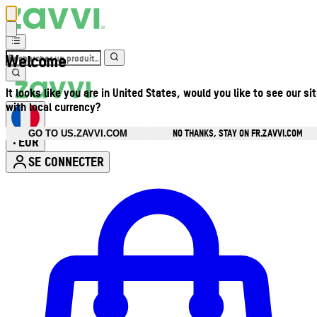
Welcome
It looks like you are in United States, would you like to see our si
with local currency?
NO THANKS, STAY ON FR.ZAVVI.COM
GO TO US.ZAVVI.COM
EUR
•
SE CONNECTER
Ouvrir le menu du compte