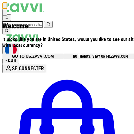
Welcome
It looks like you are in United States, would you like to see our si
with local currency?
NO THANKS, STAY ON FR.ZAVVI.COM
GO TO US.ZAVVI.COM
EUR
•
SE CONNECTER
Ouvrir le menu du compte