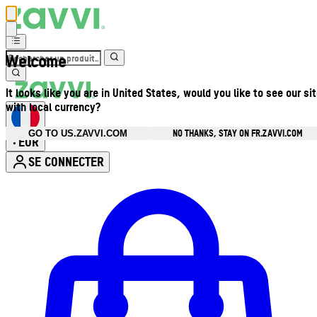
Welcome
It looks like you are in United States, would you like to see our si
with local currency?
NO THANKS, STAY ON FR.ZAVVI.COM
GO TO US.ZAVVI.COM
EUR
•
SE CONNECTER
Ouvrir le menu du compte