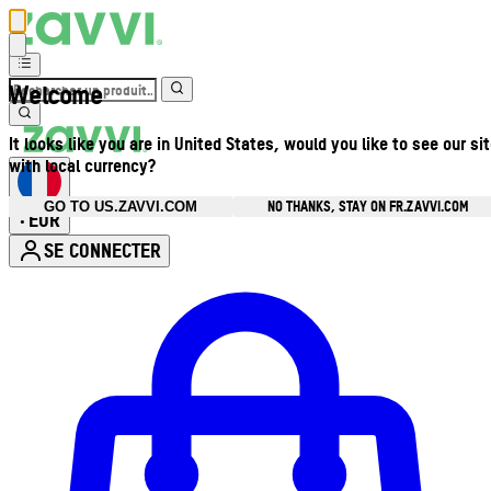
Welcome
It looks like you are in United States, would you like to see our si
with local currency?
NO THANKS, STAY ON FR.ZAVVI.COM
GO TO US.ZAVVI.COM
EUR
•
SE CONNECTER
Ouvrir le menu du compte