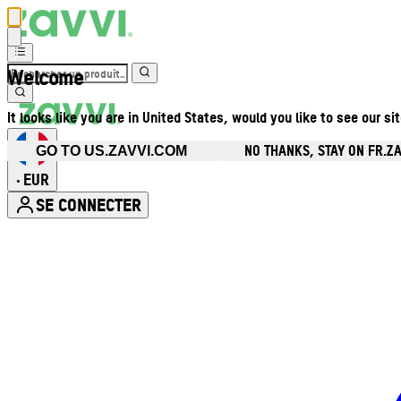
Welcome
It looks like you are in United States, would you like to see our si
NO THANKS, STAY ON FR.Z
GO TO US.ZAVVI.COM
EUR
•
SE CONNECTER