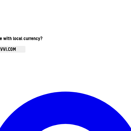
te with local currency?
AVVI.COM
Ouvrir le menu du compte