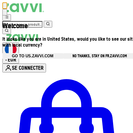
Welcome
It looks like you are in United States, would you like to see our si
with local currency?
NO THANKS, STAY ON FR.ZAVVI.COM
GO TO US.ZAVVI.COM
EUR
•
SE CONNECTER
Ouvrir le menu du compte