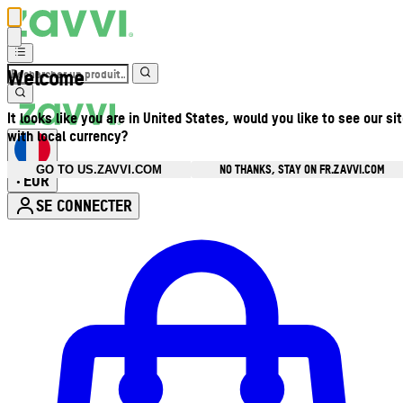
Welcome
It looks like you are in United States, would you like to see our si
with local currency?
NO THANKS, STAY ON FR.ZAVVI.COM
GO TO US.ZAVVI.COM
EUR
•
SE CONNECTER
Ouvrir le menu du compte