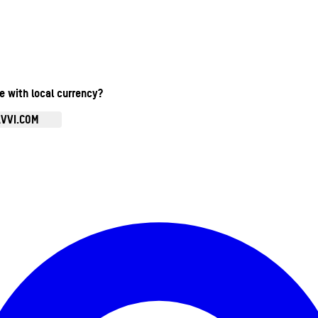
te with local currency?
AVVI.COM
Ouvrir le menu du compte