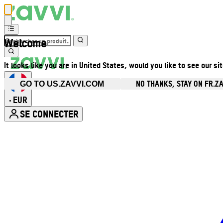
Welcome
It looks like you are in United States, would you like to see our si
NO THANKS, STAY ON FR.Z
GO TO US.ZAVVI.COM
EUR
•
SE CONNECTER