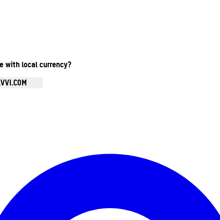
te with local currency?
AVVI.COM
Ouvrir le menu du compte