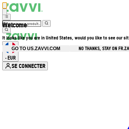
Welcome
It looks like you are in United States, would you like to see our si
NO THANKS, STAY ON FR.Z
GO TO US.ZAVVI.COM
EUR
•
SE CONNECTER