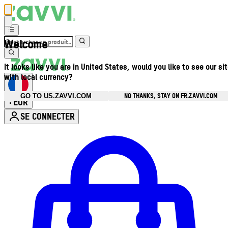
Welcome
It looks like you are in United States, would you like to see our si
with local currency?
NO THANKS, STAY ON FR.ZAVVI.COM
GO TO US.ZAVVI.COM
EUR
•
SE CONNECTER
Ouvrir le menu du compte