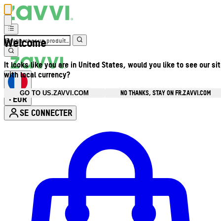
Welcome
It looks like you are in United States, would you like to see our si
with local currency?
NO THANKS, STAY ON FR.ZAVVI.COM
GO TO US.ZAVVI.COM
EUR
•
SE CONNECTER
Ouvrir le menu du compte