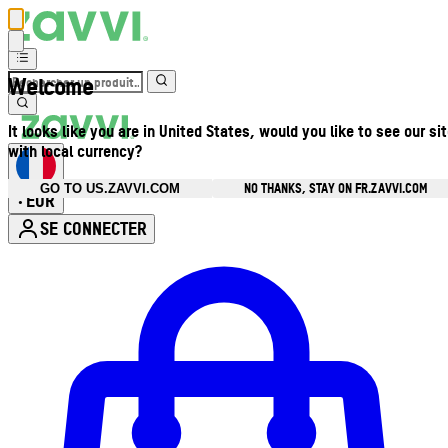
Welcome
It looks like you are in United States, would you like to see our si
with local currency?
NO THANKS, STAY ON FR.ZAVVI.COM
GO TO US.ZAVVI.COM
EUR
•
SE CONNECTER
Ouvrir le menu du compte