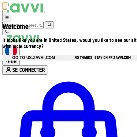
Welcome
It looks like you are in United States, would you like to see our si
with local currency?
NO THANKS, STAY ON FR.ZAVVI.COM
GO TO US.ZAVVI.COM
EUR
•
SE CONNECTER
Ouvrir le menu du compte