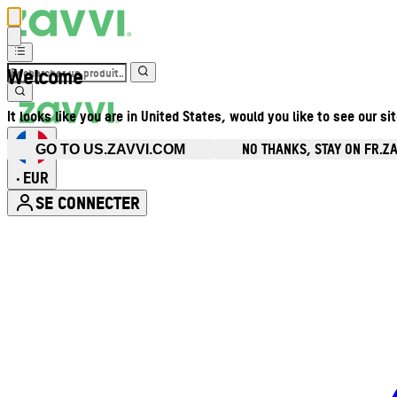
Welcome
It looks like you are in United States, would you like to see our si
NO THANKS, STAY ON FR.Z
GO TO US.ZAVVI.COM
EUR
•
SE CONNECTER