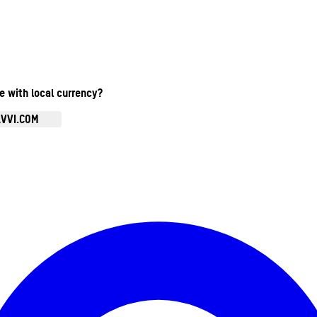
te with local currency?
AVVI.COM
Ouvrir le menu du compte