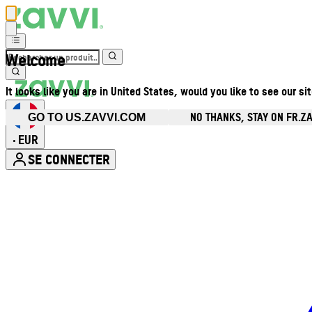
Welcome
It looks like you are in United States, would you like to see our si
NO THANKS, STAY ON FR.Z
GO TO US.ZAVVI.COM
EUR
•
SE CONNECTER