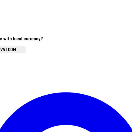
te with local currency?
AVVI.COM
Ouvrir le menu du compte