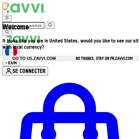
Welcome
It looks like you are in United States, would you like to see our si
with local currency?
NO THANKS, STAY ON FR.ZAVVI.COM
GO TO US.ZAVVI.COM
EUR
•
SE CONNECTER
Ouvrir le menu du compte