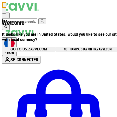
Welcome
It looks like you are in United States, would you like to see our si
with local currency?
NO THANKS, STAY ON FR.ZAVVI.COM
GO TO US.ZAVVI.COM
EUR
•
SE CONNECTER
Ouvrir le menu du compte