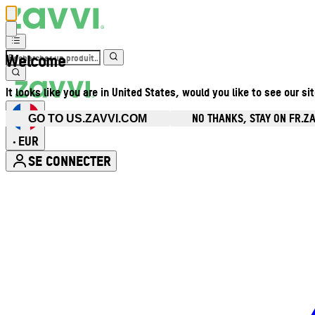
Welcome
It looks like you are in United States, would you like to see our si
NO THANKS, STAY ON FR.Z
GO TO US.ZAVVI.COM
EUR
•
SE CONNECTER