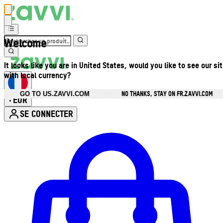
Welcome
It looks like you are in United States, would you like to see our si
with local currency?
NO THANKS, STAY ON FR.ZAVVI.COM
GO TO US.ZAVVI.COM
EUR
•
SE CONNECTER
Ouvrir le menu du compte