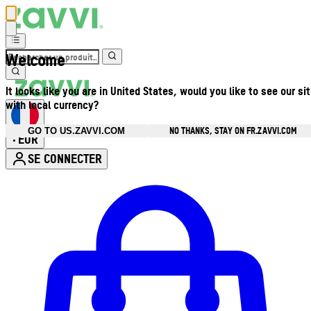
Welcome
It looks like you are in United States, would you like to see our si
with local currency?
NO THANKS, STAY ON FR.ZAVVI.COM
GO TO US.ZAVVI.COM
EUR
•
SE CONNECTER
Ouvrir le menu du compte