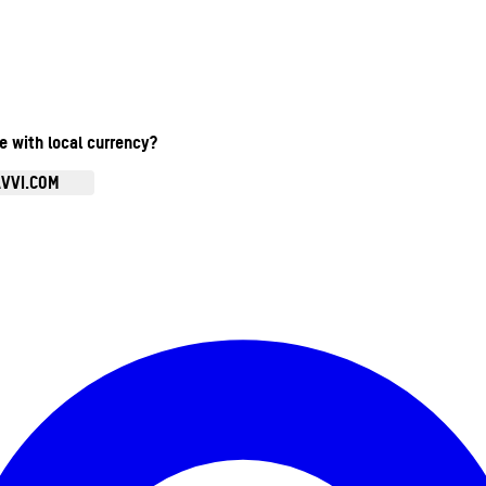
te with local currency?
AVVI.COM
Ouvrir le menu du compte