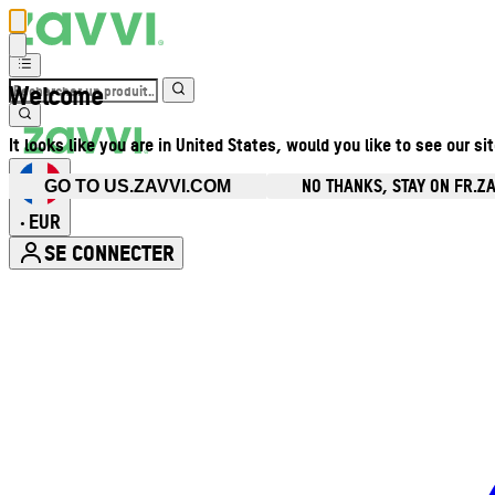
Welcome
It looks like you are in United States, would you like to see our si
NO THANKS, STAY ON FR.Z
GO TO US.ZAVVI.COM
EUR
•
SE CONNECTER